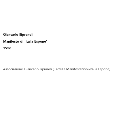
La Rinascente Grandi
La Rinascente Grandi
Manifestazioni...
Manifestazioni...
10/1956
10/1956
Giancarlo Iliprandi
Manifesto di 'Italia Espone'
1956
Associazione Giancarlo Iliprandi (Cartella Manifestazioni-Italia Espone)
La Rinascente Grandi
Gran Premio Internazionale al
Manifestazioni...
MoMA,...
1956
1956