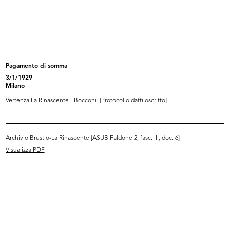
La Rinascente Grandi
La Rinascente Grandi
Manifestazioni...
Manifestazioni...
10/1956
10/1956
Pagamento di somma
3/1/1929
Milano
Vertenza La Rinascente - Bocconi. [Protocollo dattiloscritto]
Archivio Brustio-La Rinascente [ASUB Faldone 2, fasc. III, doc. 6]
Visualizza PDF
La Rinascente Grandi
Gran Premio Internazionale al
Manifestazioni...
MoMA,...
1956
1956