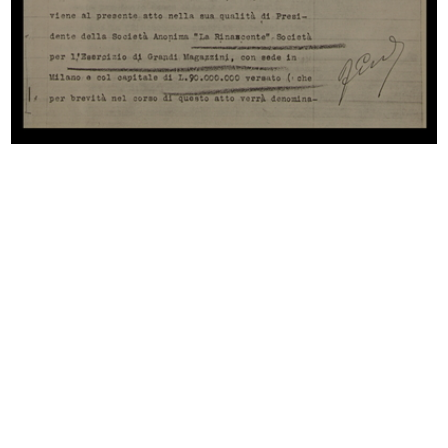
Inaugurazione della sede del
Inaugurazione della sede del
Circol...
Circol...
28/9/1956
28/9/1956
Premiazione anziani alla
Premiazione Compasso d’Oro al
Rinascente...
Circo...
3/10/1956
14/10/1956