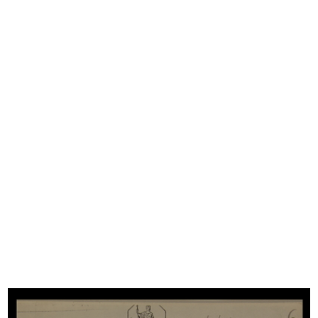
Consegna del Premio giornalista
Quarta edizione della Coppa
per...
Rinasce...
1955
31/5/1956
Inaugurazione del magazzino Upim
Inaugurazione del Circolo de la
di...
Rin...
8/9/1956
27/9/1956