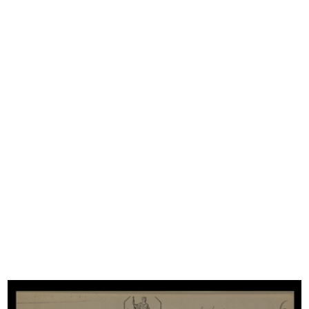
Visita del Ministro Ugo La Malfa a ...
Coppa la Rinascente-Upim di
27/5/1953
Milano....
12/7/1953
Congresso del Centro
Estrazione dei concorsi a premi a
Internazionale...
l...
15/9/1953
1/12/1953