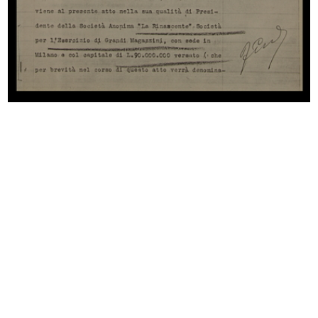
"Festa della Scuola" organizzata
Inaugurazione del magazzino Upim
da...
di...
10/1954
3/12/1954
X Triennale di Milano.
Bruno Munari premiato per la
Allestimento...
scimmi...
1954
1954