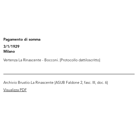
Inaugurazione della II edizione
Inaugurazione della II edizione
del...
del...
24/9/1955
24/9/1955
Pagamento di somma
3/1/1929
Milano
Vertenza La Rinascente - Bocconi. [Protocollo dattiloscritto]
Archivio Brustio-La Rinascente [ASUB Faldone 2, fasc. III, doc. 6]
Visualizza PDF
Premiazione Compasso d’Oro al
Inaugurazione del magazzino Upim
Circo...
di...
8/10/1955
28/10/1955