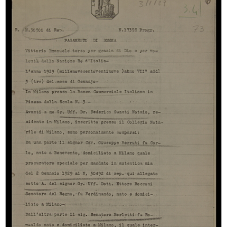
[Notifica aumento di capitale
Propaganda per la sottoscrizione
socia...
al...
10/1946
1946