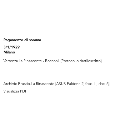
L'Avvocato Mario Venanzi (seduto,
Umberto Brustio all’inaugurazione
a...
d...
10/1950
3/12/1950
Pagamento di somma
3/1/1929
Milano
Vertenza La Rinascente - Bocconi. [Protocollo dattiloscritto]
Archivio Brustio-La Rinascente [ASUB Faldone 2, fasc. III, doc. 6]
Visualizza PDF
Inaugurazione filiale Duomo.
Inaugurazione della filiale di piaz...
Um...
3/12/1950
3/12/1950