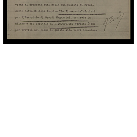
Lavori di ricostruzione del palazzo...
Lavori di ricostruzione del palazzo...
15/2/1949
25/2/1949
IV Riunione Generale del Gruppo
Lavori di ricostruzione dell'edific...
Int...
11/9/1949
31/8/1949 - 3/9/1949