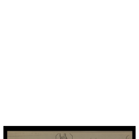
Milano, la Galleria Vittorio Emanue...
[Notifica conferma nomina di
13/8/1943
Ammini...
20/4/1944
[Notifica aumento di capitale
Convenzione complementare al
socia...
patto ...
21/12/1945
14/7/1946