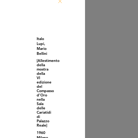
nalisti indiani a la
ascente...
4/1959
Italo
Lupi,
Mario
Bellini
[Allestimento
della
mostra
della
VI
edizione
del
Compasso
d’Oro
ugurazione della mostra
nella
ia” ...
Sala
/1959
delle
Cariatidi
di
Palazzo
Reale]
1960
Milano