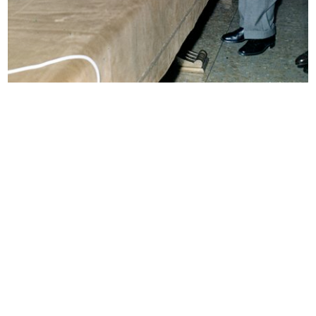
Lavori di ricostruzione del palazzo...
Lavori di ricostruzione del palazzo...
15/2/1949
25/2/1949
IV Riunione Generale del Gruppo
Lavori di ricostruzione dell'edific...
Int...
11/9/1949
31/8/1949 - 3/9/1949