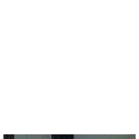
Milano, la Galleria Vittorio Emanue...
[Notifica conferma nomina di
13/8/1943
Ammini...
20/4/1944
[Notifica aumento di capitale
Convenzione complementare al
socia...
patto ...
21/12/1945
14/7/1946