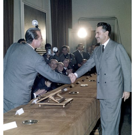
[Notifica aumento di capitale
Propaganda per la sottoscrizione
socia...
al...
10/1946
1946