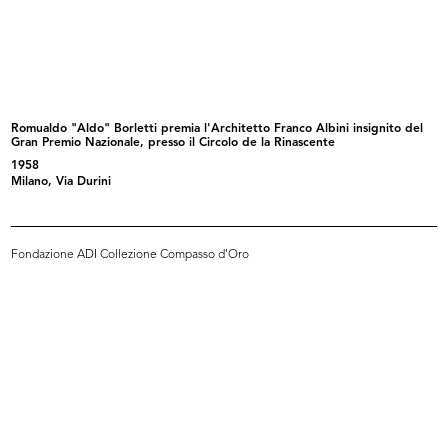
L'Avvocato Mario Venanzi (seduto,
Umberto Brustio all’inaugurazione
a...
d...
10/1950
3/12/1950
Romualdo "Aldo" Borletti premia l'Architetto Franco Albini insignito del
Gran Premio Nazionale, presso il Circolo de la Rinascente
1958
Milano, Via Durini
Fondazione ADI Collezione Compasso d'Oro
Inaugurazione filiale Duomo.
Inaugurazione della filiale di piaz...
Um...
3/12/1950
3/12/1950