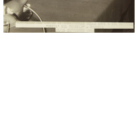
Proclamazione dei vincitori del
Premiazione bravissimi al Museo
Com...
del...
27/9/1960
13/11/1960
Inaugurazione della filiale di Geno...
Inaugurazione della filiale di Geno...
4/12/1960
4/12/1960