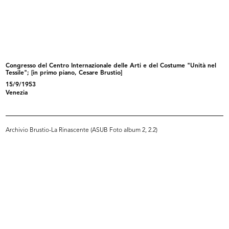
Allestimento della mostra della VI
[Allestimento della mostra della
...
VI...
1960
1960
Congresso del Centro Internazionale delle Arti e del Costume "Unità nel
Tessile"; [in primo piano, Cesare Brustio]
15/9/1953
Venezia
Archivio Brustio-La Rinascente (ASUB Foto album 2, 2.2)
La Rinascente Upim
La Rinascente Grandi
1960
Manifestazioni...
1960