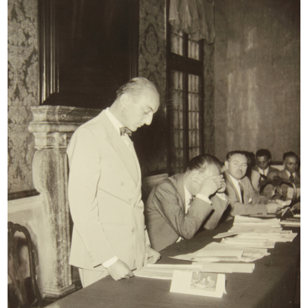
Progetto per un Grande Magazzino
Mostra dedicata al disegno
a ...
industri...
7/1960
8/1960