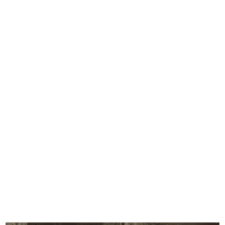
Inaugurazione dello stabilimento
Inaugurazione dello stabilimento
Ap...
Ap...
5/5/1960
5/5/1960
Conferenza Internazionale
"Miss Cotone" Sandra Lee Jennings
"Fraterni...
i...
28/5/1960
15/6/1960