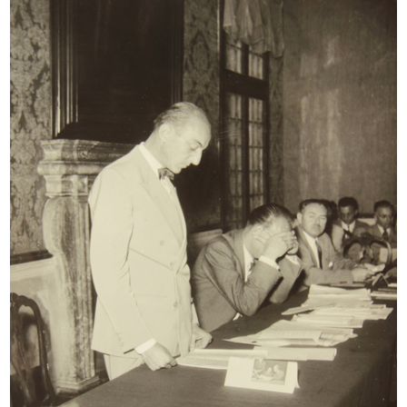
IX Triennale di Milano. Poltroncina...
Festa per i bambini il giovedì di C...
1951
28/2/1952