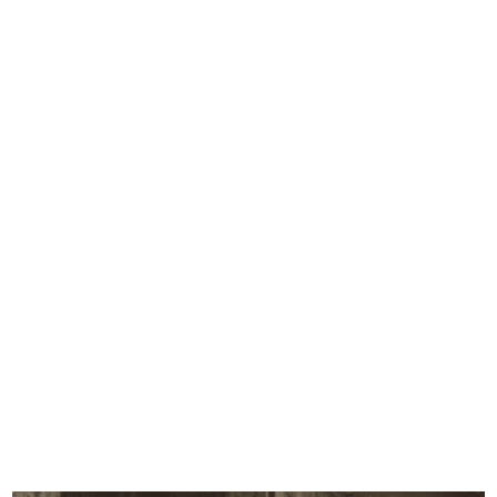
Pranzo dei dirigenti de la
Festa per i bambini a la Rinascente
Rinascen...
31/10/1951
11/1/1951
Festa per i bambini a la Rinascente
IX Triennale di Milano. Elementi
31/10/1951
di...
1951