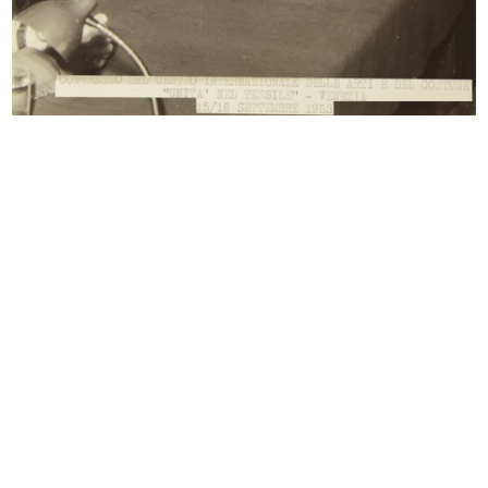
Convenzione tra la Rinascente
Spettacolo organizzato dall'Acli
S.p.A...
de...
7/4/1952
11/5/1952
Umberto Brustio alla premiazione
Riunione degli esportatori a la Rin...
pe...
19/5/1952
16/5/1952