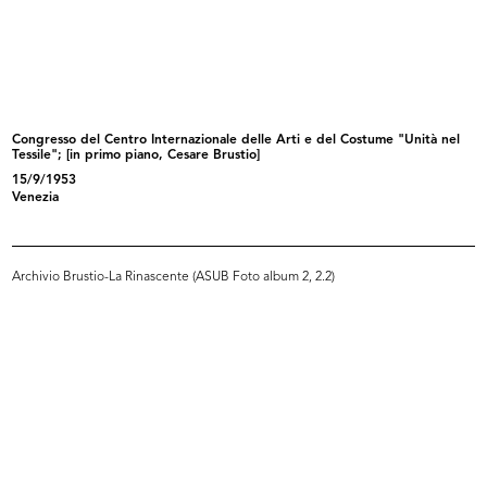
Ricevimento e riunione degli
Ricevimento e riunione degli
esport...
esport...
5/1952
5/1952
Congresso del Centro Internazionale delle Arti e del Costume "Unità nel
Tessile"; [in primo piano, Cesare Brustio]
15/9/1953
Venezia
Archivio Brustio-La Rinascente (ASUB Foto album 2, 2.2)
Festa e premiazione dei bambini a
I "bimbi buoni" di Dietrobeseno
l...
(Gi...
3/6/1952
2/10/1952