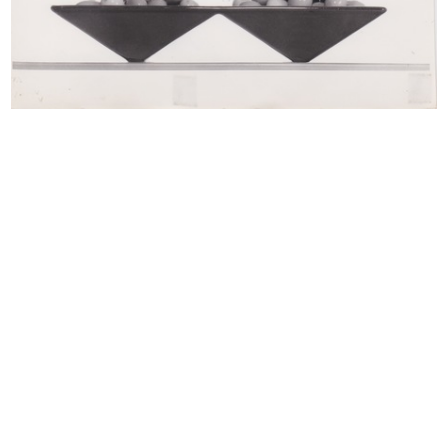
Mostra Natale-Idea
Una casa per tutti, in "Abitare" n.
1967
68
9/1968
Supporti in cartone per
Inserto pubblicitario per riviste d...
l’esposizio...
1/4/1969
1968