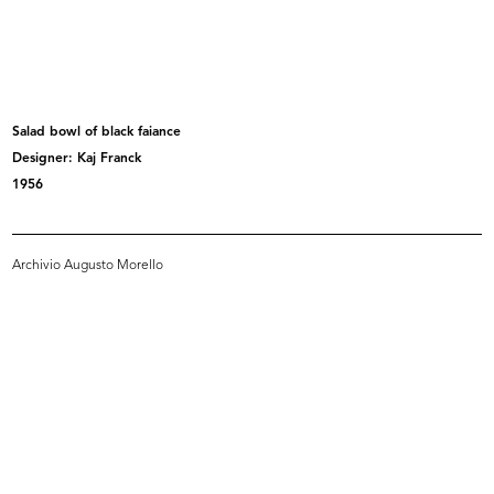
Esposizione arredamento casa;
Esposizione tavoli e complementi
sedie...
d'...
[1969]
1969 ca.
Salad bowl of black faiance
Designer: Kaj Franck
1956
Archivio Augusto Morello
Papavero
Auguri
1959 - 1969
1959 - 1969