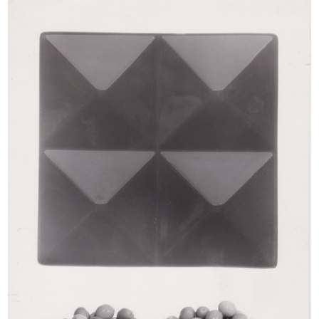
Macchina utensile Auctor multiplex
Ingranditore e riproduttore
...
fotogra...
1967
1967