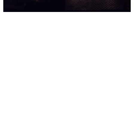
Mostra Natale-Idea
Una casa per tutti, in "Abitare" n.
1967
68
9/1968
Supporti in cartone per
Inserto pubblicitario per riviste d...
l’esposizio...
1/4/1969
1968