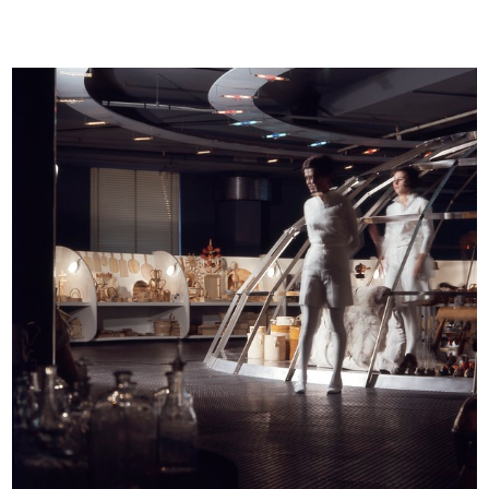
Macchina utensile Auctor multiplex
Ingranditore e riproduttore
...
fotogra...
1967
1967