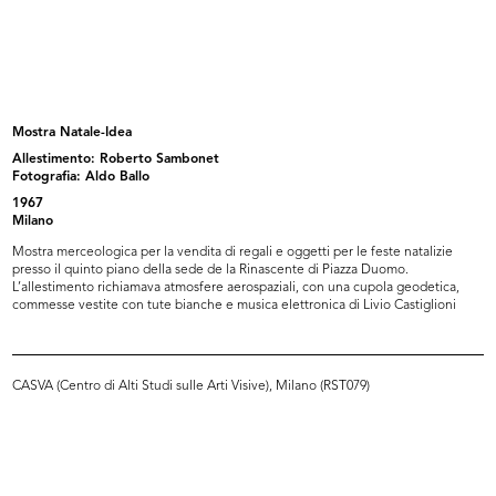
Esposizione arredamento casa;
Esposizione tavoli e complementi
sedie...
d'...
[1969]
1969 ca.
Mostra Natale-Idea
Allestimento: Roberto Sambonet
Fotografia: Aldo Ballo
1967
Milano
Mostra merceologica per la vendita di regali e oggetti per le feste natalizie
presso il quinto piano della sede de la Rinascente di Piazza Duomo.
L’allestimento richiamava atmosfere aerospaziali, con una cupola geodetica,
commesse vestite con tute bianche e musica elettronica di Livio Castiglioni
Papavero
Auguri
1959 - 1969
1959 - 1969
CASVA (Centro di Alti Studi sulle Arti Visive), Milano (RST079)