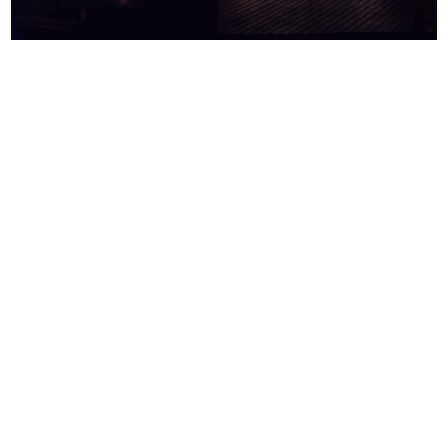
I giurati della VII edizione del pr...
[Pieghevole per mobili di serie
1962
"Ro...
[1960 - 1962]
La Rinascente interviene per un
[Credenza a tre sportelli e cassett...
più...
[1960 - 1962]
[1960 - 1962]