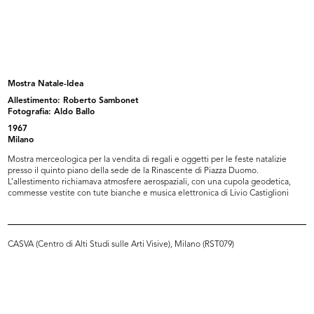
Max Huber
Palle di Natale per manifesto lR
1962
15/10/1964
Mostra Natale-Idea
Allestimento: Roberto Sambonet
Fotografia: Aldo Ballo
1967
Milano
Mostra merceologica per la vendita di regali e oggetti per le feste natalizie
presso il quinto piano della sede de la Rinascente di Piazza Duomo.
L’allestimento richiamava atmosfere aerospaziali, con una cupola geodetica,
commesse vestite con tute bianche e musica elettronica di Livio Castiglioni
I giurati della VIII edizione del p...
Allestimento della mostra della
1964
VII...
1964
CASVA (Centro di Alti Studi sulle Arti Visive), Milano (RST079)