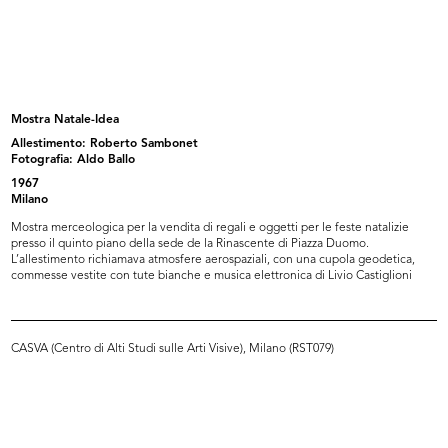
Interno de la Rinascente
Interno de la Rinascente
8/9/1959
8/9/1959
Mostra Natale-Idea
Allestimento: Roberto Sambonet
Fotografia: Aldo Ballo
1967
Milano
Mostra merceologica per la vendita di regali e oggetti per le feste natalizie
presso il quinto piano della sede de la Rinascente di Piazza Duomo.
L’allestimento richiamava atmosfere aerospaziali, con una cupola geodetica,
commesse vestite con tute bianche e musica elettronica di Livio Castiglioni
Allestimento dell'esposizione di
Allestimento dell'esposizione di
pr...
pr...
1959
1959
CASVA (Centro di Alti Studi sulle Arti Visive), Milano (RST079)