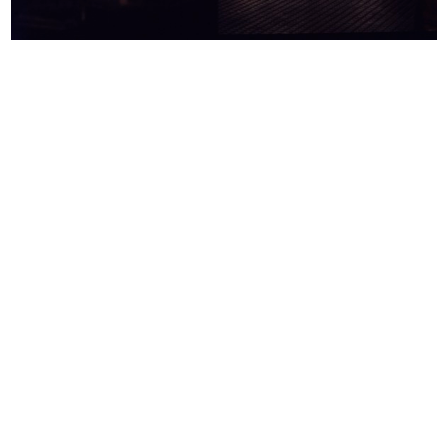
Premio la Rinascente Compasso
Commessa de la Rinascente
d'Oro...
3/2/1959
1958
Inaugurazione della mostra “India”
Inaugurazione della mostra “India”
...
...
3/5/1959
3/5/1959