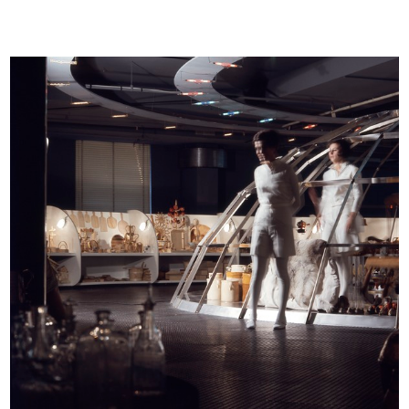
Romualdo "Aldo" Borletti premia
La Rinascente. Mobili per comporre
l'A...
1958
1958