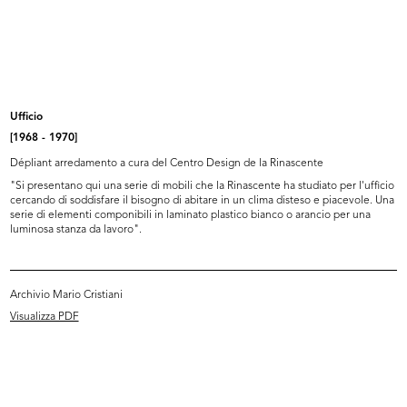
Premiazione e inaugurazione della
Premiazione e inaugurazione della
m...
m...
10/10/1957
10/10/1957
Ufficio
[1968 - 1970]
Dépliant arredamento a cura del Centro Design de la Rinascente
"Si presentano qui una serie di mobili che la Rinascente ha studiato per l'ufficio
cercando di soddisfare il bisogno di abitare in un clima disteso e piacevole. Una
serie di elementi componibili in laminato plastico bianco o arancio per una
luminosa stanza da lavoro".
Premiazione e inaugurazione della
Mostra del Compasso d'Oro alla
Archivio Mario Cristiani
m...
fier...
10/10/1957
1957
Visualizza PDF