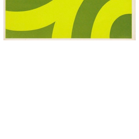
Natale Idea. Allestimento interno
Gran Premio Internazionale al
12/1956
MoMA,...
1956
Premio la Rinascente Compasso
La Rinascente Grandi
d'Oro
Manifestazioni...
1956
1956