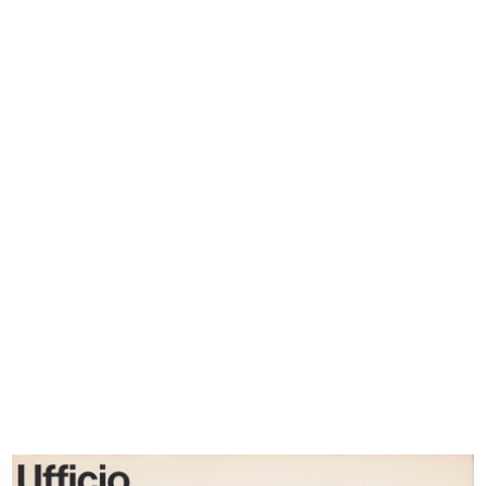
Nella casa 1955: comodità
Premio la Rinascente Compasso
1955
d'Oro
1955
Premio la Rinascente il Compasso
Pitchers
d'...
1955
1955