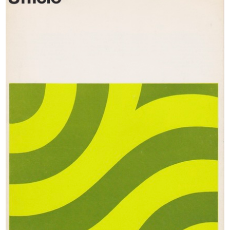
Soup bowl and sauce boat
Discorso pronunciato dal Vice
1955
Presi...
14/10/1956