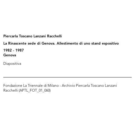
Arredamento la Rinascente
Studio grafico, stoffa da rivestime...
Modul...
1977
1977 ca.
Piercarla Toscano Lanzani Racchelli
La Rinascente sede di Genova. Allestimento di uno stand espositivo
1982 - 1987
Genova
Diapositiva
Fondazione La Triennale di Milano - Archivio Piercarla Toscano Lanzani
Racchelli (APTL_FOT_01_060)
Ready made 'Scuola 77'
Camino
1977
Proposta di allestimento...
1977