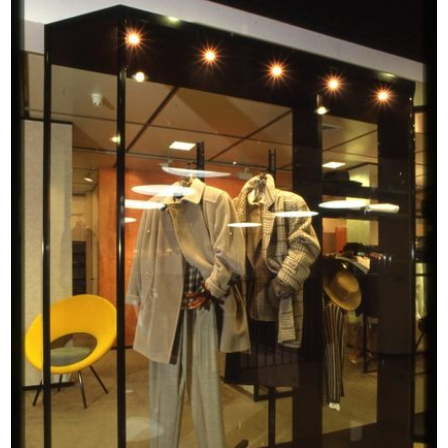
La Rinascente sede di Milano
La Rinascente sede di Milano
piazza...
piazza...
[1972 - 1974]
[1972 - 1974]