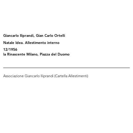
Arredamento la Rinascente
Studio grafico, stoffa da rivestime...
Modul...
1977
1977 ca.
Giancarlo Iliprandi, Gian Carlo Ortelli
Natale Idea. Allestimento interno
12/1956
la Rinascente Milano, Piazza del Duomo
Associazione Giancarlo Iliprandi (Cartella Allestimenti)
Ready made 'Scuola 77'
Camino
1977
Proposta di allestimento...
1977