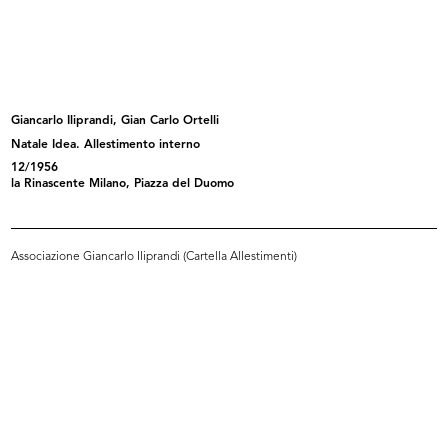
Max Huber
Palle di Natale per manifesto lR
1962
15/10/1964
Giancarlo Iliprandi, Gian Carlo Ortelli
Natale Idea. Allestimento interno
12/1956
la Rinascente Milano, Piazza del Duomo
Associazione Giancarlo Iliprandi (Cartella Allestimenti)
I giurati della VIII edizione del p...
Allestimento della mostra della
1964
VII...
1964