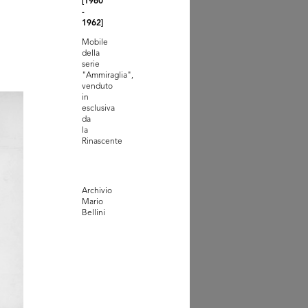
[1960
-
1962]
Mobile
della
serie
"Ammiraglia",
venduto
in
esclusiva
ad bowl of black faiance
da
6
la
Rinascente
Archivio
Mario
Bellini