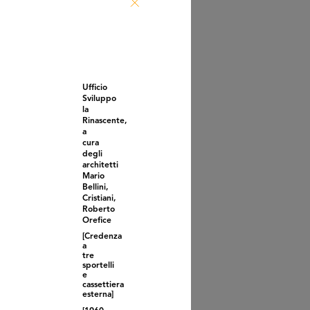
chers
5
Ufficio
Sviluppo
la
Rinascente,
a
cura
degli
architetti
Mario
Bellini,
Cristiani,
Roberto
n Premio Internazionale
Orefice
MoMA,...
[Credenza
6
a
tre
sportelli
e
cassettiera
esterna]