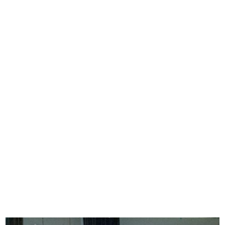
Inaugurazione della mostra
Gio Ponti.
“America...
Premio la Rinascente...
4/5/1958
27/9/1958
Proclamazione e premiazione dei
Proclamazione e premiazione dei
Com...
Com...
16/11/1958
16/11/1958