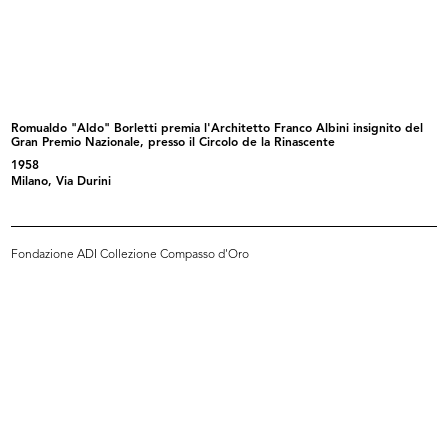
Interno de la Rinascente
Interno de la Rinascente
8/9/1959
8/9/1959
Romualdo "Aldo" Borletti premia l'Architetto Franco Albini insignito del
Gran Premio Nazionale, presso il Circolo de la Rinascente
1958
Milano, Via Durini
Fondazione ADI Collezione Compasso d'Oro
Allestimento dell'esposizione di
Allestimento dell'esposizione di
pr...
pr...
1959
1959