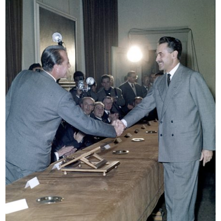
Romualdo "Aldo" Borletti premia
La Rinascente. Mobili per comporre
l'A...
1958
1958