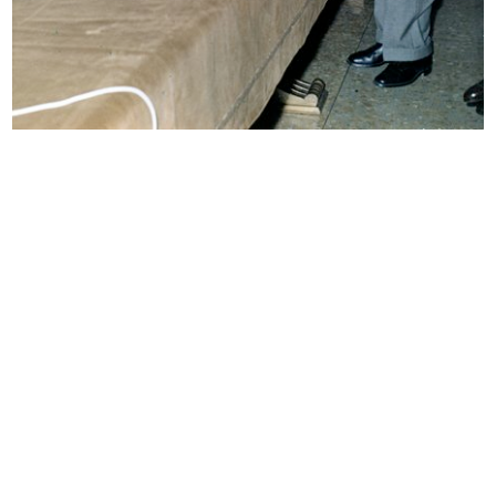
Premio la Rinascente Compasso
Commessa de la Rinascente
d'Oro...
3/2/1959
1958
Inaugurazione della mostra “India”
Inaugurazione della mostra “India”
...
...
3/5/1959
3/5/1959