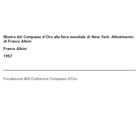
Locandina dell'evento Hacked
Evento Hacked Design al Design
Design...
Supe...
2012
2012
Mostra del Compasso d'Oro alla fiera mondiale di New York. Allestimento
di Franco Albini
Franco Albini
1957
Fondazione ADI Collezione Compasso d'Oro
Evento Hacked Design al Design
lR 100. Stories of Innovation
Supe...
5/2017
2012