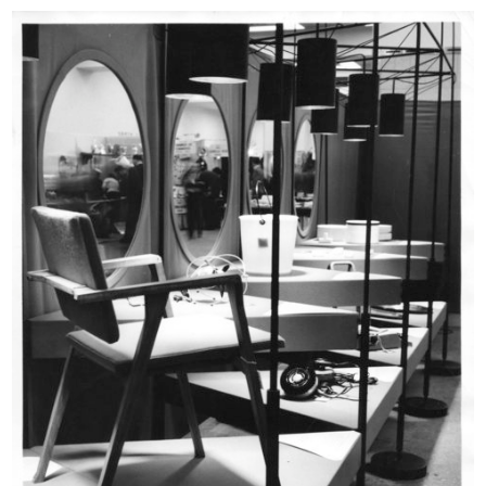
100 hours of rebellious
Evento Hacked Design al Design
imagination...
Supe...
2012
2012