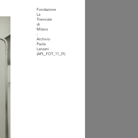
Fondazione
La
Triennale
di
Milano
-
Archivio
Paola
Lanzani
ola
(APL_FOT_11_31)
etto di allestimento...
3/1977