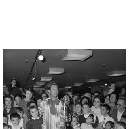
[Notifica nomine: Sig. Romualdo
Attribuzione Borse di Studio
Bor...
"Umber...
8/6/1965
5/7/1965