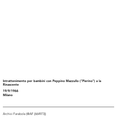
Natale Idea. lR
Buona Pasqua. lR
1965
1965
Intrattenimento per bambini con Peppino Mazzullo ("Pierino") a la
Rinascente
W l'estate. lR
Buon Natale 65
19/9/1966
1965
1965
Milano
Archivi Farabola (@AF [664973])