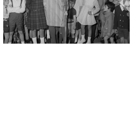
Meeting dirigenti e quadri Upim
Settimana Britannica: visita del Du...
20/9/1965
14/10/1965
[Accettazione carica di
Onorificenza spagnola per il Sig.
Amministrat...
C...
18/10/1965
23/11/1965