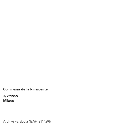
La nuova modernissima Rinascente
Incontri in Europa
pi...
1961
1961
Commessa de la Rinascente
3/2/1959
La Rinascente, Roma piazza Fiume
Intervista per 'Tribuna Economica'
Milano
<...
4/6/1962
1961
Archivi Farabola (@AF [311429])