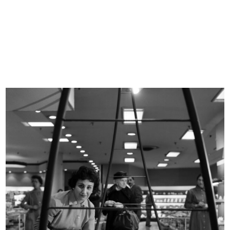
Scuola di make up promossa da
Premiazione anziani al Circolo la R...
Eliza...
27/9/1961
27/9/1961