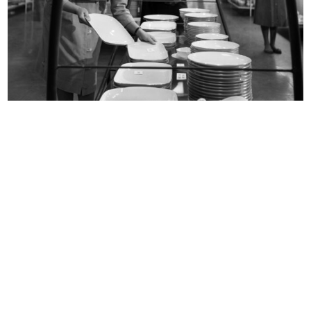
Uomo la Rinascente Moda Maschile
Uomo la Rinascente Moda maschile
10/1961
10/1961
Premiazione bravissimi al Museo
Premiazione bravissimi al Museo
Naz...
Naz...
12/11/1961
12/11/1961