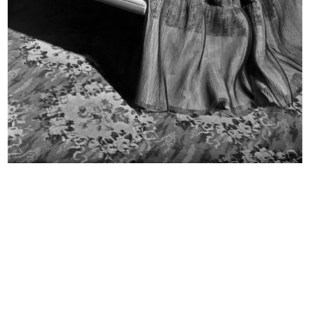
Inaugurazione della II edizione
Inaugurazione della II edizione
del...
del...
24/9/1955
24/9/1955
Premiazione Compasso d’Oro al
Sfilata di modelli per ragazze a la...
Circo...
20/10/1955
8/10/1955