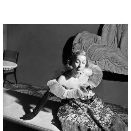
[Notifica cariche direttive: Dott. ...
Walter Bonatti a Vincitore del
7/1955
Due....
8/1955