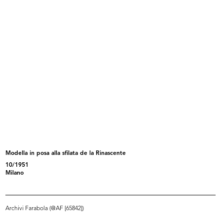
[Notifica Atto di Fusione della S.p...
[Inaugurazione del nuovo magazzino
11/1955
...
3/12/1955
Modella in posa alla sfilata de la Rinascente
10/1951
Inaugurazione del Circolo de la
Inaugurazione del Circolo la
Milano
Rin...
Rinasc...
4/12/1955
4/12/1955
Archivi Farabola (@AF [65842])