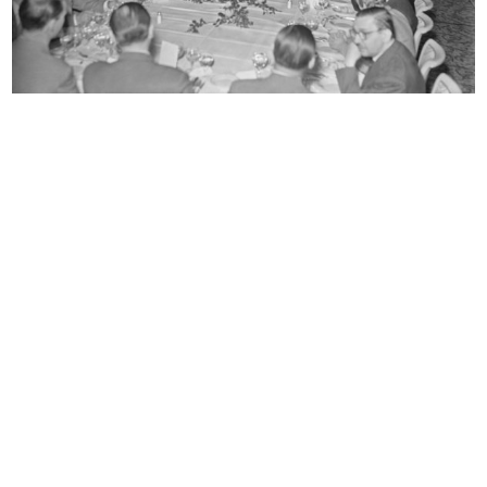
Sfilata de la Rinascente presso il ...
Sfilata de la Rinascente presso il ...
29/4/1954
29/4/1954
[Presentazione delle confezioni Ell...
Premiazione Compasso d’Oro
4/1954
28/10/1954