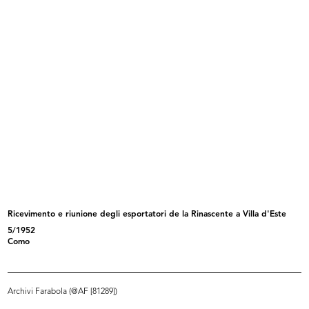
Il Natale delle Cronache
X Triennale di Milano.
12/1954
Allestimento...
1954
Ricevimento e riunione degli esportatori de la Rinascente a Villa d'Este
5/1952
Catalogo del I Compasso d'Oro con
Gli oggetti da selezionare per il p...
Como
l...
1954
1954
Archivi Farabola (@AF [81289])