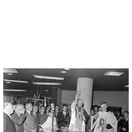
[Notifica dimissioni del Sig. Adolf...
Il ristorante dei grandi magazzini ...
10/12/1920
[1920]