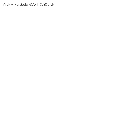
Archivi Farabola (@AF [13930 a.i.])
La Rinascente. Novità di stagione
Targhetta postale pubblicitaria de
p...
...
1923 ca.
7/1924