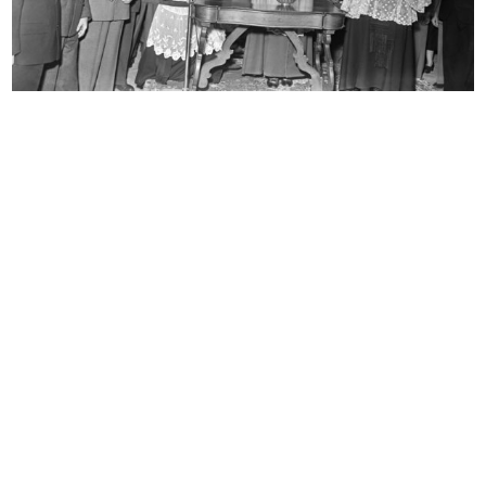
La sala da barbiere dei grandi
La Rinascente pel suo personale
maga...
3/1921
[1920]
La Rinascente dopo la
La Rinascente ha inaugurato i suoi
ricostruzione...
...
1921
1921