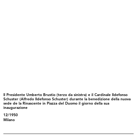
La Rinascente. Padova
Lavorare con gioia, ricostruire con...
1921 ca.
1921
Il Presidente Umberto Brustio (terzo da sinistra) e il Cardinale Ildefonso
Schuster (Alfredo Ildefonso Schuster) durante la benedizione della nuova
sede de la Rinascente in Piazza del Duomo il giorno della sua
La Rinascente. Valtzer lento di Car...
La Rinascente. Novità di stagione
inaugurazione
1921
a...
1922 ca.
12/1950
Milano