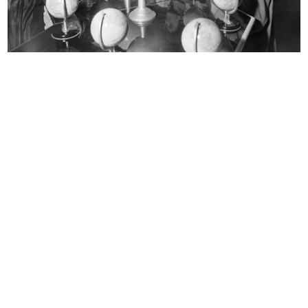
Diamo una mano a tenere Milano
Navy
pulita
[1956 - 1967]
1956 - 1967
Navy
Princess Luciana