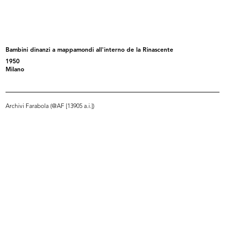
[1957 - 1967]
[1957 - 1967]
Bambini dinanzi a mappamondi all'interno de la Rinascente
1950
Milano
Archivi Farabola (@AF [13905 a.i.])
Papavero
Auguri
1959 - 1969
1959 - 1969