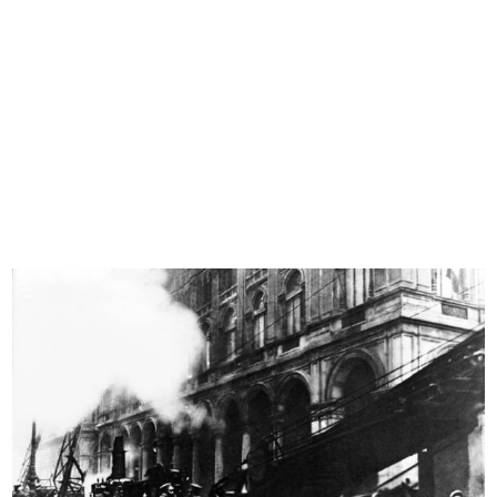
Nota relativa a una commessa di
Nota interna relativa a una
div...
commess...
4/9/1895
9/5/1896