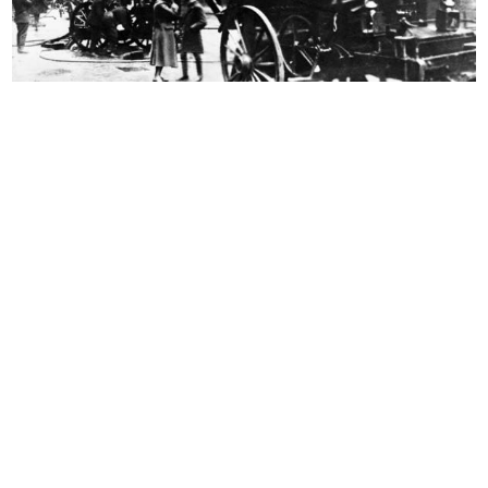
Fratelli Bocconi Milano. Grandi
Alle Città d'Italia Fratelli Boccon...
Mag...
4/1900
1898 ca.
[Milano, veduta animata di piazza
Fratelli Bocconi Milano. Autunno
d...
in...
1900 ca.
9/1903