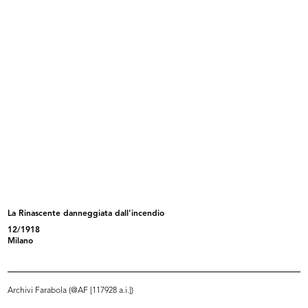
Il Senatore Ferdinando Bocconi
[Notifica di gestione della Ditta F...
16/2/1908
14/4/1908
La Rinascente danneggiata dall'incendio
12/1918
[Notifica conferimento di Mandato
Pubblicità dei Grandiosi Magazzini
Milano
d...
...
11/12/1909
1911
Archivi Farabola (@AF [117928 a.i.])