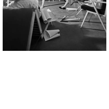
Diamo una mano a tenere Milano
Navy
pulita
[1956 - 1967]
1956 - 1967
Navy
Princess Luciana