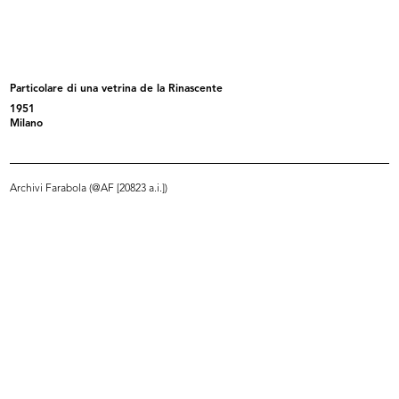
[1957 - 1967]
[1957 - 1967]
Particolare di una vetrina de la Rinascente
1951
Milano
Archivi Farabola (@AF [20823 a.i.])
Papavero
Auguri
1959 - 1969
1959 - 1969