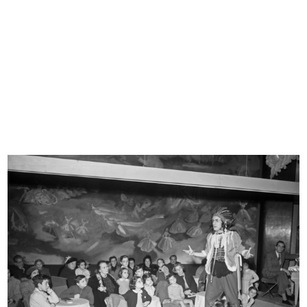
Modella in posa alla sfilata de la ...
Sfilata de la Rinascente
10/1951
10/1951