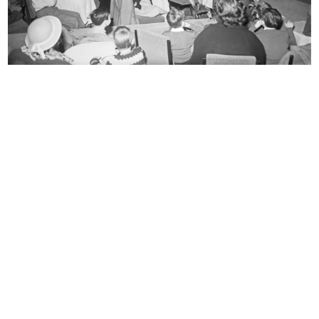
Sfilata de la Rinascente
Pomeriggio per i bambini a la
10/1951
Rinas...
29/11/1951
[Visita del Ministro Pietro Campill...
[Esterno de la Rinascente con
3/12/1951
alles...
1951