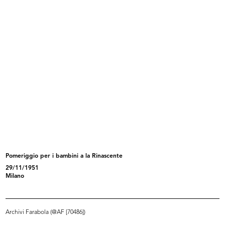
IX Triennale di Milano. Armadio
IX Triennale di Milano. Poltrona in...
deg...
1951
1951
Pomeriggio per i bambini a la Rinascente
29/11/1951
IX Triennale di Milano. Poltroncina...
IX Triennale di Milano. Tavolo allu...
Milano
1951
1951
Archivi Farabola (@AF [70486])