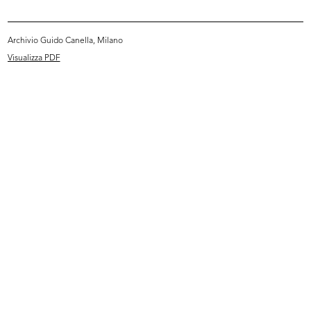
Archivio Guido Canella, Milano
Visualizza PDF
La Rinascente. Novità di stagione
Targhetta postale pubblicitaria de
p...
...
1923 ca.
7/1924