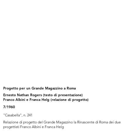
La Rinascente. Padova
Lavorare con gioia, ricostruire con...
1921 ca.
1921
Progetto per un Grande Magazzino a Roma
Ernesto Nathan Rogers (testo di presentazione)
La Rinascente. Valtzer lento di Car...
La Rinascente. Novità di stagione
Franco Albini e Franca Helg (relazione di progetto)
1921
a...
7/1960
1922 ca.
"Casabella", n. 241
Relazione di progetto del Grande Magazzino la Rinascente di Roma dei due
progettisti Franco Albini e Franca Helg