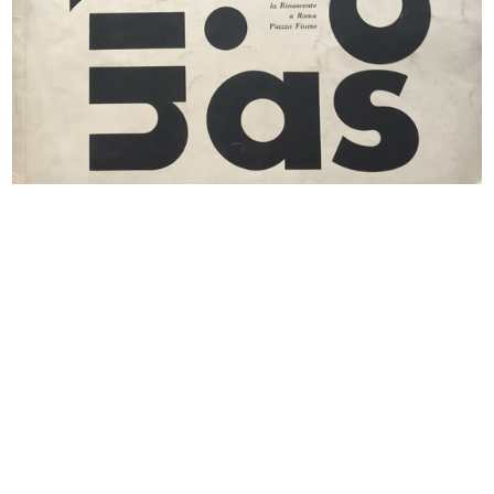
La sala da barbiere dei grandi
La Rinascente pel suo personale
maga...
3/1921
[1920]
La Rinascente dopo la
La Rinascente ha inaugurato i suoi
ricostruzione...
...
1921
1921