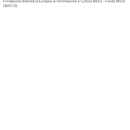
Fondazione Biblioteca Europea di Informazione e Cultura (BEIC) - Fondo Monti
(3657L12)
Evento Hacked Design al Design
Locandina dell'evento Hacked
Supe...
Design...
2012
2012