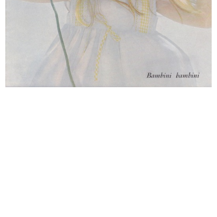
Cronache laRinascente upim
Vetrine Cinetiche, La Rinascente
1967
se...
[1966 - 1967]
Mostra dei prodotti della IX
Mostra dei prodotti della IX
edizio...
edizio...
1967
1967