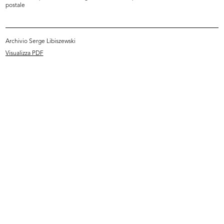
postale
Archivio Serge Libiszewski
Visualizza PDF
Inverno, montagna: si scia
La Rinascente di Milano piazza
1967
Duom...
[1967]