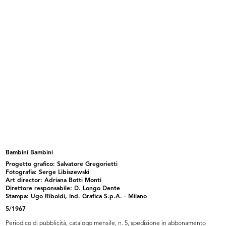
Macchina utensile Auctor multiplex
Ingranditore e riproduttore
...
fotogra...
1967
1967
Bambini Bambini
Progetto grafico: Salvatore Gregorietti
Deserto
Mare mare. lR
Fotografia: Serge Libiszewski
1967
1967
Art director: Adriana Botti Monti
Direttore responsabile: D. Longo Dente
Stampa: Ugo Riboldi, Ind. Grafica S.p.A. - Milano
5/1967
Periodico di pubblicità, catalogo mensile, n. 5, spedizione in abbonamento