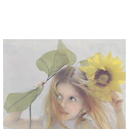
Tomás Maldonado fra i giurati
Rodolfo Bonetto riceve il premio
della...
Co...
16/12/1967
16/12/1967