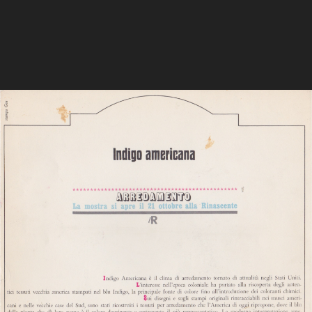
EVENTI
MODA
DESIGN
COMUNICAZIONE
ARCHIVIO & BIBLIOTECA
1865 - 2015
1865 - 1885
1886 - 1905
1906 - 1925
1926 - 1945
1946 - 1965
1966 - 1985
1986 - 2015