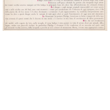
Inverno, montagna: si scia
Uomo Weekend. lR
1967
[1964 - 1967]
Diamo una mano a tenere Milano
Navy
pulita
[1956 - 1967]
1956 - 1967