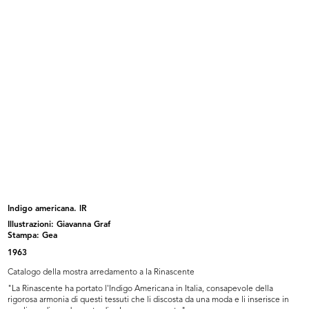
La Rinascente di Milano piazza
La Rinascente di Milano piazza
Duom...
Duom...
[1967]
[1967]
Indigo americana. lR
Illustrazioni: Giavanna Graf
Mostra Natale-Idea
Uomo lR
Stampa: Gea
1967
3/1968
1963
Catalogo della mostra arredamento a la Rinascente
"La Rinascente ha portato l'Indigo Americana in Italia, consapevole della
rigorosa armonia di questi tessuti che li discosta da una moda e li inserisce in