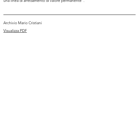
una linea di arredamento di valore permanente".
Archivio Mario Cristiani
Visualizza PDF
Dimostrazione dei prodotti
Dimostrazione dei prodotti
Elizabet...
Elizabet...
22/5/1968
22/5/1968