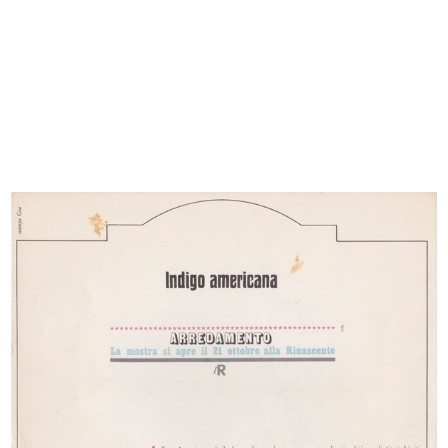
Deserto
Mare mare. lR
1967
1967