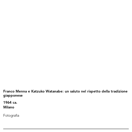
Adele Moro (di fronte), Gian Carlo
Marchi la Rinascente
...
Franco Menna e Katzuko Watanabe: un saluto nel rispetto della tradizione
giapponese
Già i giocattoli? Sì è già Natale! ...
La Rinascente. Progetti di
1964 ca.
interven...
Milano
Fotografia