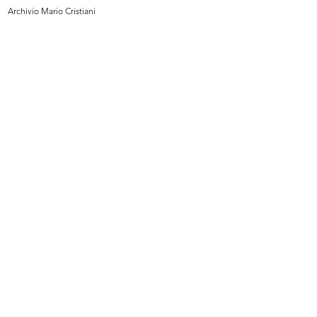
Archivio Mario Cristiani
La Rinascente Padova
Max Huber