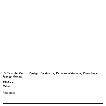
La nuova modernissima Rinascente
Incontri in Europa
pi...
1961
1961
L'ufficio del Centro Design. Da sinistra, Katzuko Watanabe, Colombo e
Franco Menna.
La Rinascente, Roma piazza Fiume
Intervista per 'Tribuna Economica'
1964 ca.
<...
4/6/1962
Milano
1961
Fotografia