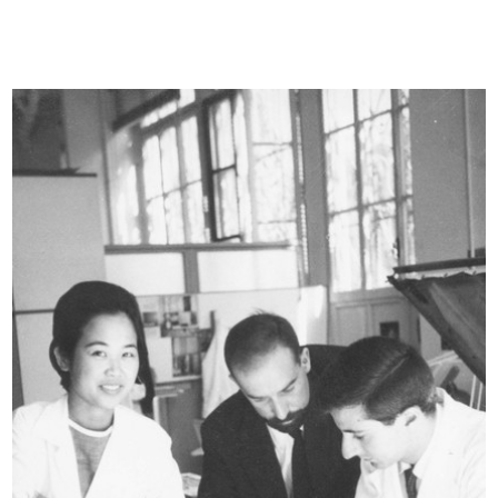
Scuola di make up promossa da
Premiazione anziani al Circolo la R...
Eliza...
27/9/1961
27/9/1961