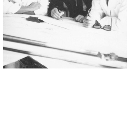
Uomo la Rinascente Moda Maschile
Uomo la Rinascente Moda maschile
10/1961
10/1961
Premiazione bravissimi al Museo
Premiazione bravissimi al Museo
Naz...
Naz...
12/11/1961
12/11/1961