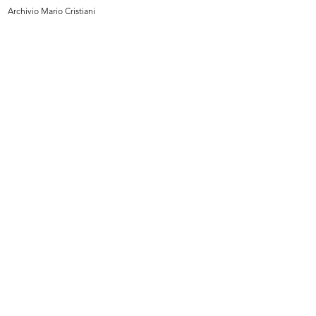
Archivio Mario Cristiani
Premiazione anziani al Circolo la R...
Aldo Borletti alla consegna dei
27/9/1962
con...
27/9/1962