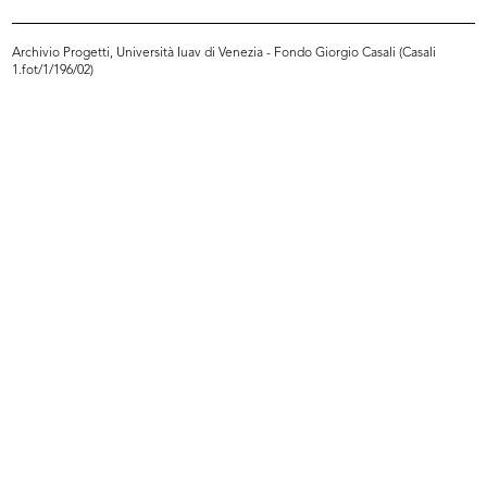
Archivio Progetti, Università Iuav di Venezia - Fondo Giorgio Casali (Casali
1.fot/1/196/02)
Sfilata de la Rinascente
Collaboratori alla sfilata de la Ri...
11/10/1952
11/10/1952