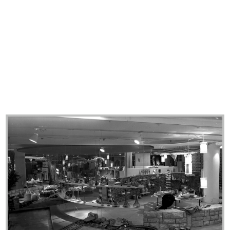
Umberto Brustio alla premiazione
Umberto Brustio e dirigenti alla
pe...
pr...
16/5/1952
16/5/1952