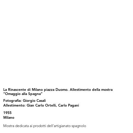
Ricevimento e riunione degli
lR la Rinascente Milano
esport...
5/1952
5/1952
La Rinascente di Milano piazza Duomo. Allestimento della mostra
“Omaggio alla Spagna”
Fotografia: Giorgio Casali
Festa e premiazione dei bambini a
I "bimbi buoni" di Dietrobeseno
l...
(Gi...
Allestimento: Gian Carlo Ortelli, Carlo Pagani
3/6/1952
2/10/1952
1955
Milano
Mostra dedicata ai prodotti dell’artigianato spagnolo