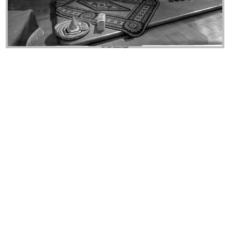
Riunione degli esportatori a la Rin...
Ricevimento e riunione degli
19/5/1952
esport...
5/1952
Ricevimento e riunione degli
Ricevimento e riunione degli
esport...
esport...
5/1952
5/1952