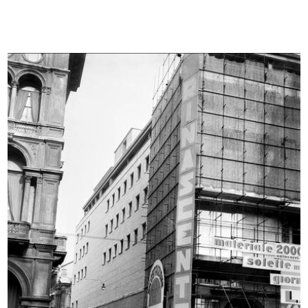
Visita alle cave di marmo di
Trofeo Rinascente
Candoglia
1949
6/10/1949