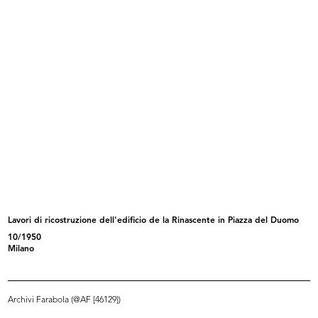
Lavori di rifacimento della facciat...
Lavori di ricostruzione dell'edific...
12/10/1950
10/1950
Lavori di ricostruzione dell'edificio de la Rinascente in Piazza del Duomo
10/1950
L'Avvocato Mario Venanzi (seduto,
Umberto Brustio all’inaugurazione
Milano
a...
d...
10/1950
3/12/1950
Archivi Farabola (@AF [46129])