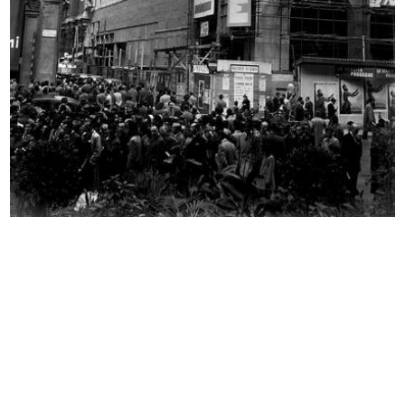
All'Upim tutto per la scuola
Foto di modella di spalle
[1940 - 1949]
[1940 - 1949]
[Schizzo a matita su carta con
[Schizzo a pennarello su carta raff...
stud...
[1940 - 1949]
[1940 - 1949]