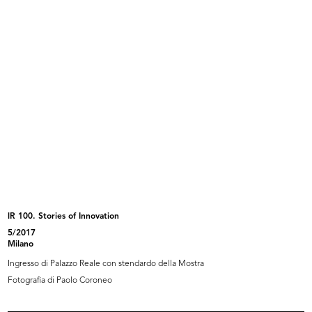
Adele Moro (di fronte), Gian Carlo
Marchi la Rinascente
...
lR 100. Stories of Innovation
5/2017
Già i giocattoli? Sì è già Natale! ...
La Rinascente. Progetti di
Milano
interven...
Ingresso di Palazzo Reale con stendardo della Mostra
Fotografia di Paolo Coroneo