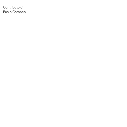
Contributo di
Paolo Coroneo
La Rinascente Padova
Max Huber