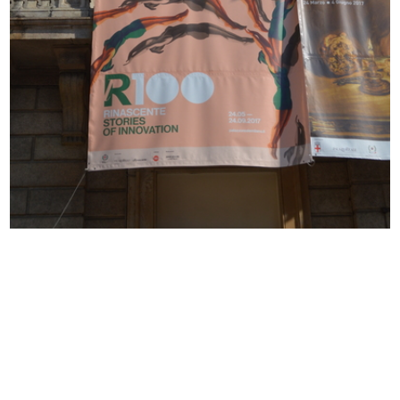
Love to Ride
Esterno de la Rinascente con
In collaborazione ...
allest...
11/2017
12/2017
Vetrina de la Rinascente dedicata
Vetrina de la Rinascente dedicata
a...
a...
12/2017
12/2017