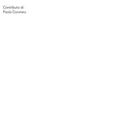
Contributo di
Paolo Coroneo
Vetrina de la Rinascente
Vetrina de la Rinascente