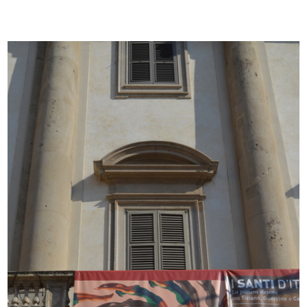
Love to Ride
In collaborazione ...
Love to Ride
11/2017
In collabora...
11/2017