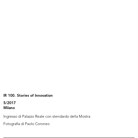
lR 100.
lR 100.
Esterno del palazzo de ...
Esterno del palazzo de ...
2017
2017
lR 100. Stories of Innovation
5/2017
Interno de la Rinascente
Vetrina de la Rinascente
Milano
Ingresso di Palazzo Reale con stendardo della Mostra
Fotografia di Paolo Coroneo