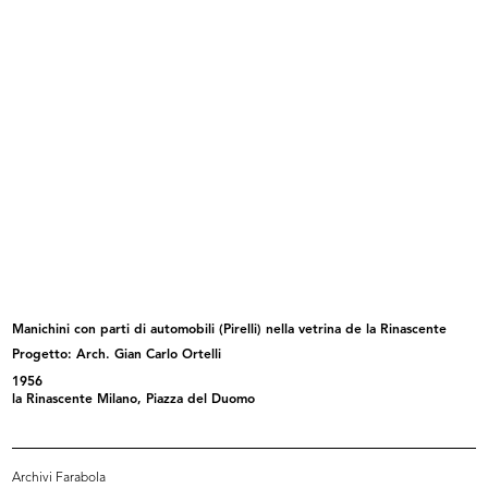
lR
Acquisto ad occhi chiusi. A la Rina...
1950
[1948 - 1950]
Manichini con parti di automobili (Pirelli) nella vetrina de la Rinascente
Progetto: Arch. Gian Carlo Ortelli
Magazzini Upim
Acquisto ad occhi chiusi a La
1956
1950
Rinas...
la Rinascente Milano, Piazza del Duomo
1950
Archivi Farabola