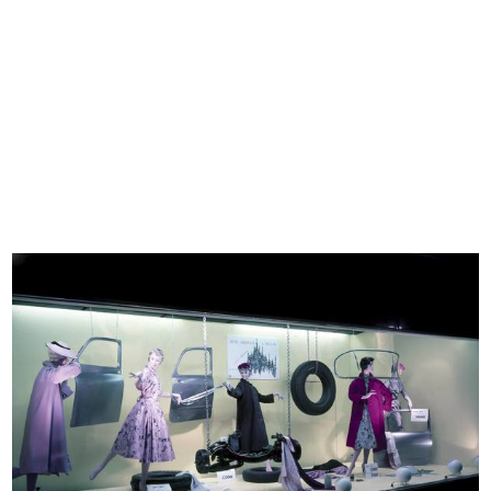
Ricevimento per gli invitati alla s...
Romualdo "Ferdinando" Borletti il
8/12/1950
g...
12/1950