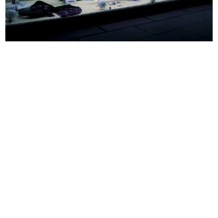
Il Sindaco di Milano, Avv. Antonio
Il Presidente Umberto Brustio
...
(terz...
12/1950
12/1950
Monsignor Luigi Corbella, il
Sede provvisoria de la Rinascente
Cardin...
i...
12/1950
1950