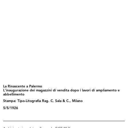
La Rinascente. Padova
Lavorare con gioia, ricostruire con...
1921 ca.
1921
La Rinascente a Palermo
L'inaugurazione dei magazzini di vendita dopo i lavori di ampliamento e
abbellimento
La Rinascente. Valtzer lento di Car...
La Rinascente. Novità di stagione
Stampa: Tipo-Litografia Rag. C. Sala & C., Milano
1921
a...
1922 ca.
5/5/1926