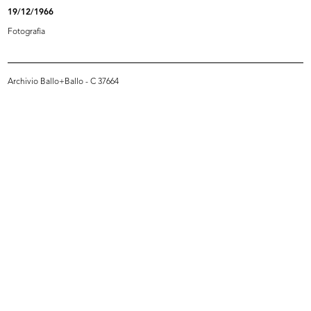
19/12/1966
Fotografia
Archivio Ballo+Ballo - C 37664
Palazzo de la Rinascente di Piazza
Veterina de la Rinascente dedicata
...
...