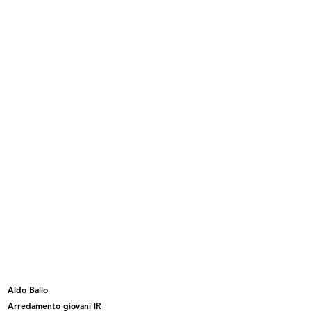
Palazzo de la Rinascente di Piazza
Palazzo de la Rinascente di Piazza
...
...
Palazzo de la Rinascente di Piazza
Palazzo de la Rinascente di Piazza
...
...
Aldo Ballo
Arredamento giovani lR