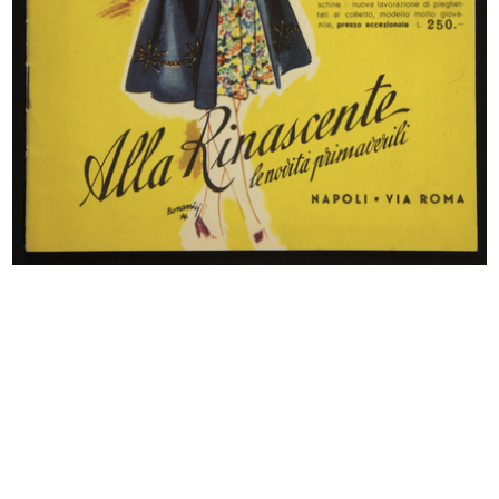
La Rinasacente
La Rinascente. Vendita speciale
1920 - 1930
art...
1930 ca.
[Brochure informativa sui piani e r...
Gymnasium, organizzazione speciale
1930
...
1930