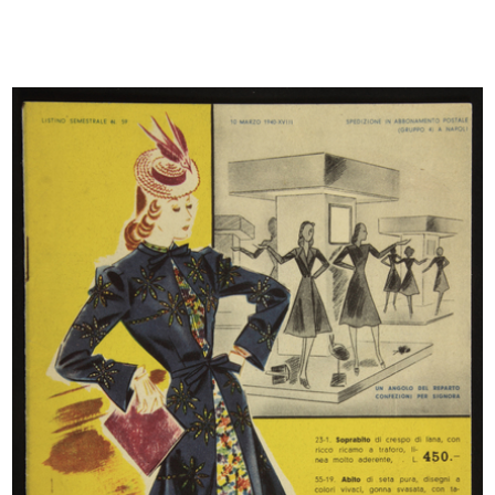
Pubblicità stradale
La Rinascente. Novità di stagione
11/1930
a...
1930