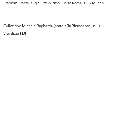
Stampa: Grafitalia, già Pizzi & Pizio, Corso Roma, 121 - Milano
Collezione Michele Rapisarda (scatola 'la Rinascente', n. 1)
Visualizza PDF
Milano 18 Giugno 1933-XI -
Rinascente trionfo del bianco
Rinascente
22/1/1934
6/1933