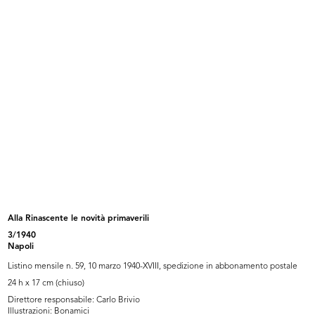
Padiglione la Rinascente alla Fiera...
Padiglione la Rinascente alla Fiera...
1931
1931
Alla Rinascente le novità primaverili
3/1940
Vinile 45 giri Italdisco Electro "U...
Pagina pubblicitaria dedicata a La ...
Napoli
1932 ca.
1932
Listino mensile n. 59, 10 marzo 1940-XVIII, spedizione in abbonamento postale
24 h x 17 cm (chiuso)
Direttore responsabile: Carlo Brivio
Illustrazioni: Bonamici