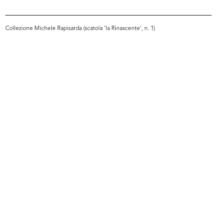
Collezione Michele Rapisarda (scatola 'la Rinascente', n. 1)
Alla Rinascente moda e novità
La Rinascente
autunno
[1930 - 1939]
1939