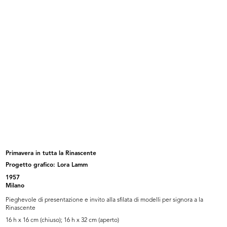
La Rinascente, novità primavera
Moda novità Autunno alla
est...
Rinascente
3/1939
10/1939
Primavera in tutta la Rinascente
Progetto grafico: Lora Lamm
[Studi a matita su carta per
[Schizzo a matita su carta di figur...
1957
manife...
[1930 - 1939]
Milano
[1930 - 1939]
Pieghevole di presentazione e invito alla sfilata di modelli per signora a la
Rinascente
16 h x 16 cm (chiuso); 16 h x 32 cm (aperto)