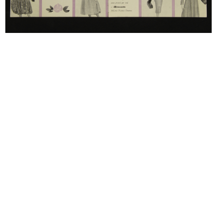
Non dimenticate... Per la spiaggia
Rinascente Roma Piazza Colonna.
...
7/1937
5/1937
Upim, qualità e prezzo
Cartelloni di Dudovich per 'la Rina...
Autunno ...
7/1938
9/1937