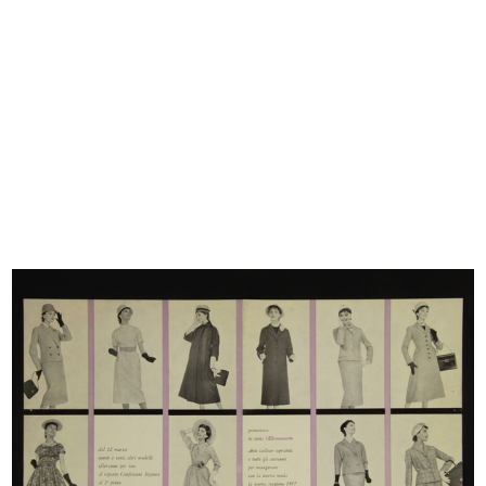
Stagione balneare 1936.
La Festa della Befana
I costu...
1/1937
1936