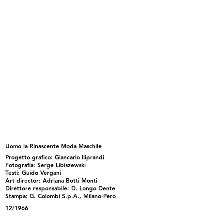
lR 100. Stories of innovation
lR 100. Stories of Innovation
5/2017
5/2017
Uomo la Rinascente Moda Maschile
Progetto grafico: Giancarlo Iliprandi
lR 100. Stories of Innovation
lR 100. Stories of Innovation
Fotografia: Serge Libiszewski
5/2017
5/2017
Testi: Guido Vergani
Art director: Adriana Botti Monti
Direttore responsabile: D. Longo Dente
Stampa: G. Colombi S.p.A., Milano-Pero
12/1966