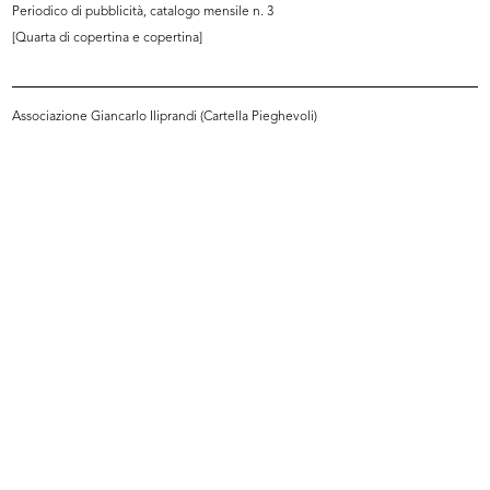
Periodico di pubblicità, catalogo mensile n. 3
[Quarta di copertina e copertina]
Associazione Giancarlo Iliprandi (Cartella Pieghevoli)
lR 100. Stories of Innovation
lR 100. Stories of Innovation
5/2017
5/2017