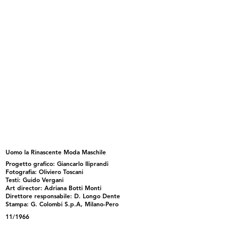
Allestimento della mostra della
Vetrina con i prodotti premiati
VII...
pre...
1964
1964
Uomo la Rinascente Moda Maschile
Progetto grafico: Giancarlo Iliprandi
[Momento di pausa durante un
[Momento di pausa durante un
Fotografia: Oliviero Toscani
serviz...
serviz...
Testi: Guido Vergani
1964
1964
Art director: Adriana Botti Monti
Direttore responsabile: D. Longo Dente
Stampa: G. Colombi S.p.A, Milano-Pero
11/1966