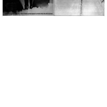
Bambini con abiti mare
Bambini con abiti mare
25/5/1964
25/5/1964
Chief Executives Meeting -
Premiazione per anzianità di
A.I.G.M.
dipend...
2/6/1964
12/10/1964