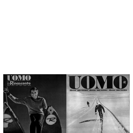
Indigo americana. lR
Listino estate lR
1963
3/4/1964