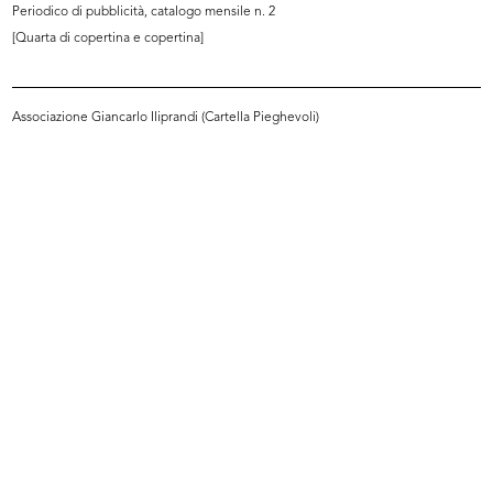
Periodico di pubblicità, catalogo mensile n. 2
[Quarta di copertina e copertina]
Associazione Giancarlo Iliprandi (Cartella Pieghevoli)
La grande estate. lR
Allestimenti reparto casa
[1964]
[1954 - 1964]