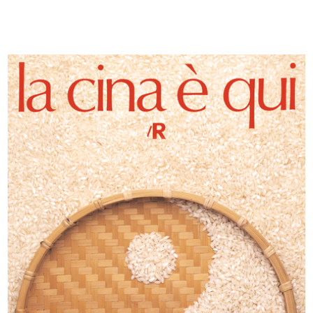
Stagione balneare 1936.
La Festa della Befana
I costu...
1/1937
1936