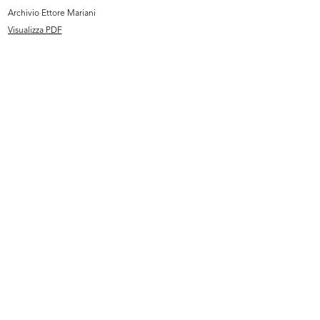
Archivio Ettore Mariani
Visualizza PDF
Alla Rinascente moda e novità
La Rinascente
autunno
[1930 - 1939]
1939