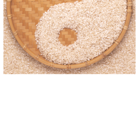
Non dimenticate... Per la spiaggia
Rinascente Roma Piazza Colonna.
...
7/1937
5/1937
Upim, qualità e prezzo
Cartelloni di Dudovich per 'la Rina...
Autunno ...
7/1938
9/1937