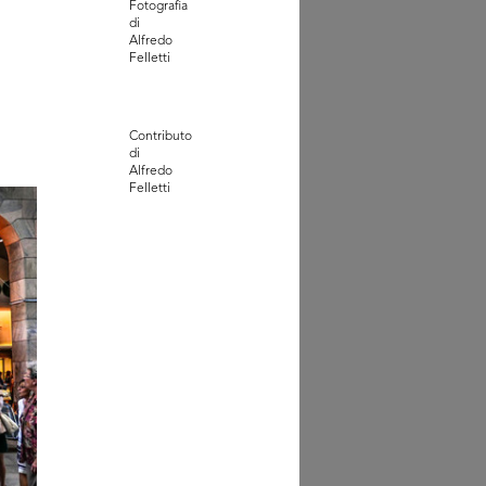
Fotografia
di
Alfredo
Felletti
Contributo
di
Alfredo
a novità Autunno alla
Felletti
ascente
1939