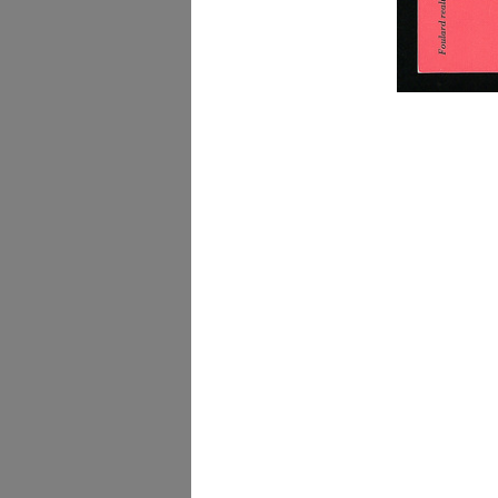
[Studi a matita su carta 
manife...
[1930 - 1939]
Bianco La Rinascente
1/1940