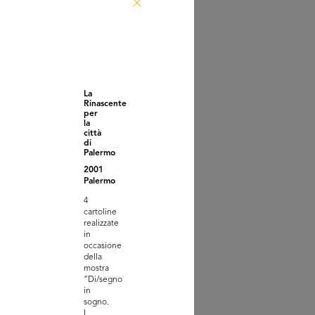
Festa della Befana
937
La
Rinascente
per
la
città
di
Palermo
2001
Palermo
4
cartoline
telloni di Dudovich per
realizzate
Rina...
in
938
occasione
della
mostra
“Di/segno
in
sogno.
I