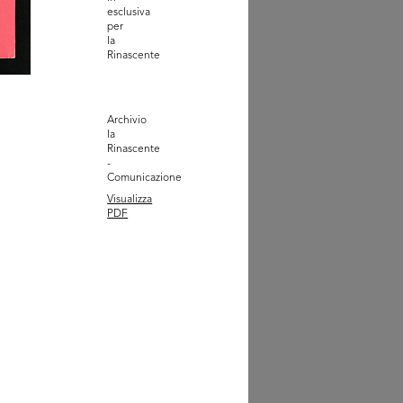
esclusiva
Rinascente
per
30 - 1939]
la
Rinascente
Archivio
la
Rinascente
-
Comunicazione
Visualizza
PDF
tificato: dichiarazione di
p...
1940