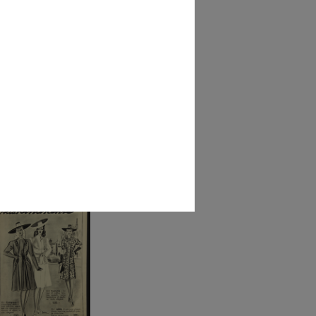
ino di notte, via Roma,
do S...
34 - 1940]