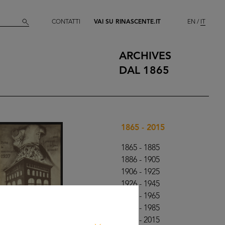
CONTATTI
VAI SU RINASCENTE.IT
EN
IT
ARCHIVES
DAL 1865
1865 - 2015
1865 - 1885
1886 - 1905
1906 - 1925
1926 - 1945
1946 - 1965
1966 - 1985
1986 - 2015