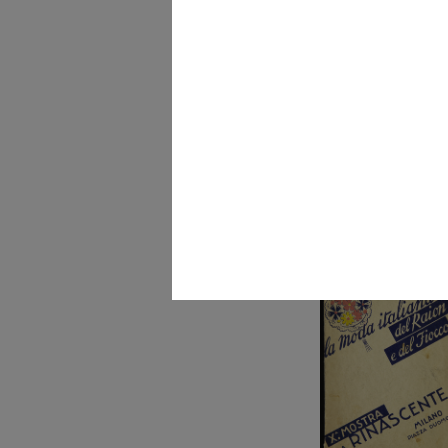
Autarchia. X mostra dei
prodotti it...
[1935 - 1940]