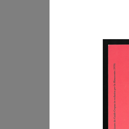
[Notifica nomina di
Procuratore del...
6/10/1938