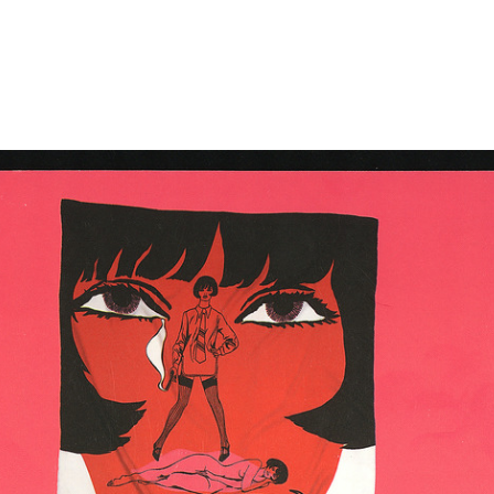
La Rinascente. Novità
La Rinascente, novità
Mod
d'autunno
primavera est...
Rin
6/10/1938
3/1939
10/