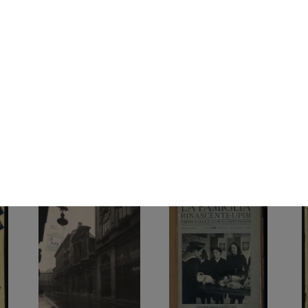
XXI anniversario
[Studio a matita su carta di
Tor
Rinascente. Invito...
figura...
sfon
1940
1940 ca.
[19