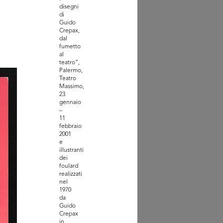
disegni
di
Guido
Crepax,
dal
fumetto
al
teatro”,
Palermo,
Teatro
a novità Autunno alla
Massimo,
ascente
23
1939
gennaio
–
11
febbraio
2001
e
illustranti
dei
foulard
realizzati
nel
1970
da
Guido
Crepax
in