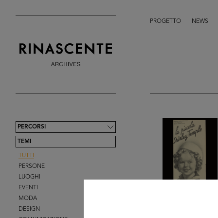
PROGETTO
NEWS
PERCORSI
TEMI
TUTTI
PERSONE
LUOGHI
EVENTI
MODA
DESIGN