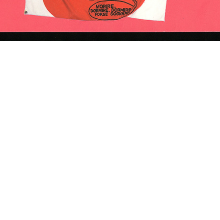
per
[Schizzo a matita su carta di
Alla Rinascente moda e
La 
figur...
novità autunno
[19
[1930 - 1939]
1939
Alla Rinascente le novità
La Rinascente, Milano Piazza
[Cer
primaverili
Duomo
pro
3/1940
10/1940
11/